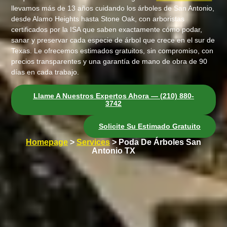
llevamos más de 13 años cuidando los árboles de San Antonio,
desde Alamo Heights hasta Stone Oak, con arboristas
certificados por la ISA que saben exactamente cómo podar,
sanar y preservar cada especie de árbol que crece en el sur de
Texas. Le ofrecemos estimados gratuitos, sin compromiso, con
precios transparentes y una garantía de mano de obra de 90
días en cada trabajo.
Llame A Nuestros Expertos Ahora — (210) 880-
3742
Solicite Su Estimado Gratuito
Homepage
>
Services
> Poda De Árboles San
Antonio TX