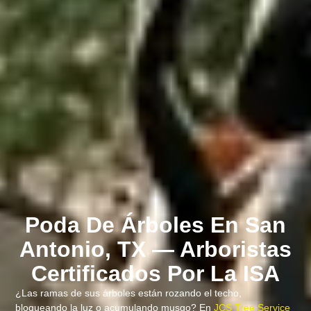
Poda De Árboles En San
Antonio, TX — Arboristas
Certificados Por La ISA
¿Las ramas de sus árboles están rozando el techo,
bloqueando la luz o acumulando musgo? En
JCS Tree Service