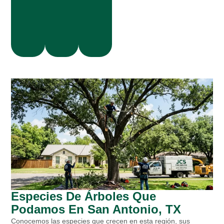
el
costo
Condado
adicional
de
Bexar
Especies De Árboles Que
Podamos En San Antonio, TX
Conocemos las especies que crecen en esta región, sus